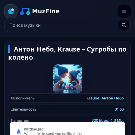
Антон Небо, Krause – Сугробы по
колено
Исполнитель:
Krause
,
Антон Небо
Длительность:
01:53
Качество:
320 kbps, 4,3 Mb.
muzfine.pro
Жанр:
ruspop
/ 2024
Would like to send you notifications