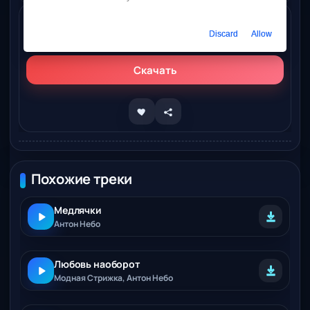
Слушать онлайн
Discard
Allow
Антон Небо, Krause – Сугробы по колено
Скачать
Похожие треки
Медлячки
Антон Небо
Любовь наоборот
Модная Стрижка, Антон Небо