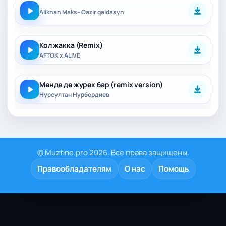
Alikhan Maks– Qazir qaidasyn
Кол жакка (Remix)
AFTOK x ALIVE
Менде де журек бар (remix version)
Нурсултан Нурбердиев
© Muzfine.pro 2026. Все права защищены.
Правообладателям
О нас
Помощь