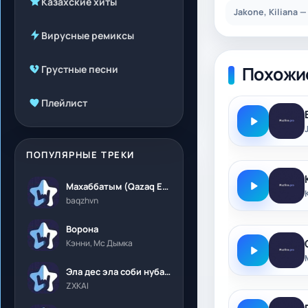
Казахские хиты
Jakone, Kiliana 
Вирусные ремиксы
Похожи
Грустные песни
Плейлист
ПОПУЛЯРНЫЕ ТРЕКИ
Махаббатым (Qazaq Edition)
baqzhvn
Ворона
Кэнни, Мс Дымка
Эла дес эла соби нубалеприсон
ZXKAI