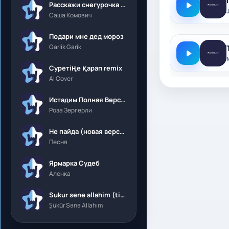
Расскажи снегурочка где была
Саша Комович
Подари мне дед мороз
Garlik Garik
Суретіңе қарап remix
AI Cover
Истадим Полная Версия
Роза Зергерли
Не пайда (новая версия)
Песня
Ярмарка Судеб
Аленка
Sukur sene allahim (tik tok)
Şükür Sənə Allahım