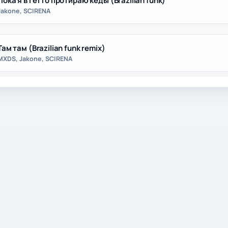
Пока я в гетто протираю кеды (Brazilian funk)
Jakone, SCIRENA
Там там (Brazilian funk remix)
MXDS, Jakone, SCIRENA