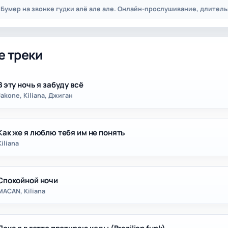
— Бумер на звонке гудки алё але але. Онлайн-прослушивание, длительн
е треки
В эту ночь я забуду всё
Jakone, Kiliana, Джиган
Как же я люблю тебя им не понять
Kiliana
Спокойной ночи
MACAN, Kiliana