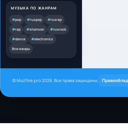
МУЗЫКА ПО ЖАНРАМ
#
pop
#
ruspop
#
rusrap
#
rap
#
shanson
#
rusrock
#
dance
#
electronics
Все жанры
© Muzfine.pro 2026. Все права защищены.
Правообла