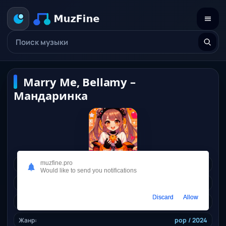
Marry Me, Bellamy –
Мандаринка
muzfine.pro
Исполнитель:
Bellamy,
Marry Me
Would like to send you notifications
Длительность:
02:05
Discard
Allow
Качество:
320 kbps, 4,9 Mb.
Жанр:
pop
/ 2024