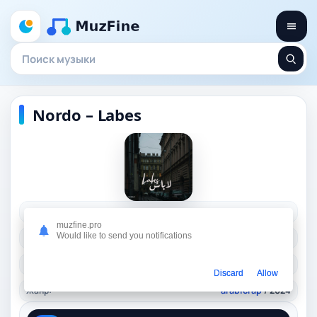
Nordo – Labes
Исполнитель:
Nordo
muzfine.pro
Would like to send you notifications
Длительность:
03:27
Качество:
320 kbps, 7,9 Mb.
Discard
Allow
Жанр:
arabicrap
/ 2024