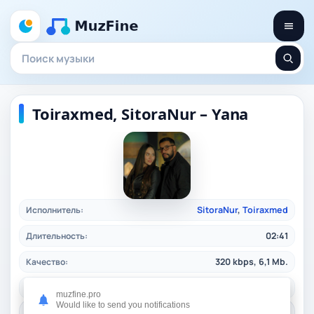
Toiraxmed, SitoraNur – Yana
Исполнитель:
SitoraNur
,
Toiraxmed
Длительность:
02:41
Качество:
320 kbps, 6,1 Mb.
Жанр:
uzbekpop
/ 2024
muzfine.pro
Would like to send you notifications