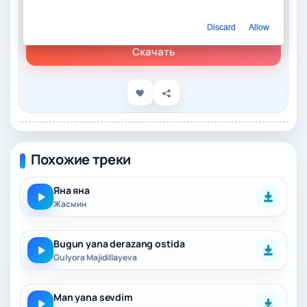
Слушать онлайн
Toiraxmed, SitoraNur – Yana
Discard
Allow
Скачать
Похожие треки
Яна яна
Жасмин
Bugun yana derazang ostida
Gulyora Majidillayeva
Man yana sevdim