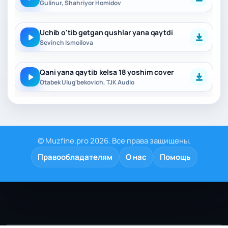
Gulinur, Shahriyor Homidov
Uchib o'tib getgan qushlar yana qaytdi
Sevinch Ismoilova
Qani yana qaytib kelsa 18 yoshim cover
Otabek Ulug'bekovich, TJK Audio
© Muzfine.pro 2026. Все права защищены.
Правообладателям
О нас
Помощь