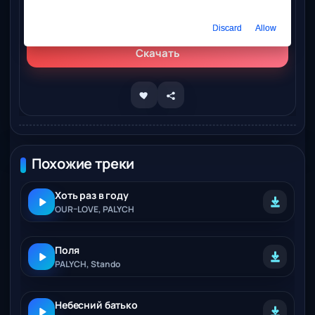
Слушать онлайн
PALYCH, Nikita Minin – По стопам
Discard
Allow
Скачать
Похожие треки
Хоть раз в году
OUR–LOVE, PALYCH
Поля
PALYCH, Stando
Небесний батько