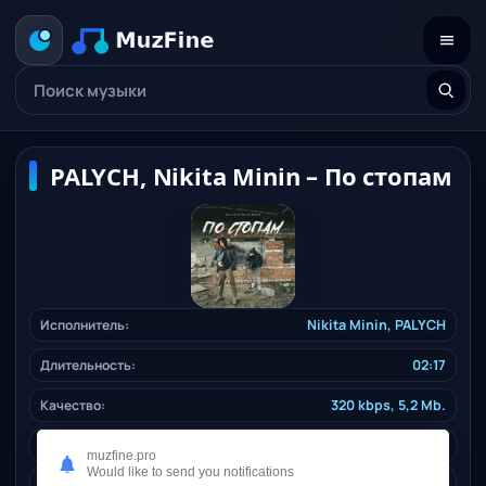
PALYCH, Nikita Minin – По стопам
Исполнитель:
Nikita Minin,
PALYCH
Длительность:
02:17
Качество:
320 kbps, 5,2 Mb.
Жанр:
rusrap
/ 2024
muzfine.pro
Would like to send you notifications