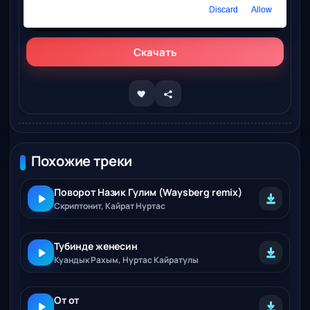
Слушать онлайн
Discard
Allow
Қайрат Нұртас – Не істедің
Скачать
Похожие треки
Поворот Назик Гулим (Waysberg remix)
Скриптонит, Кайрат Нуртас
Тубинде женесин
Куандык Рахым, Нуртас Кайратулы
От от