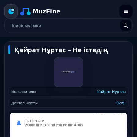
Қайрат Нұртас – Не істедің
Исполнитель:
Кайрат Нуртас
Длительность:
02:51
Качество:
320 kbps, 6,5 Mb.
muzfine.pro
Дата релиза:
Would like to send you notifications
21.12.2024