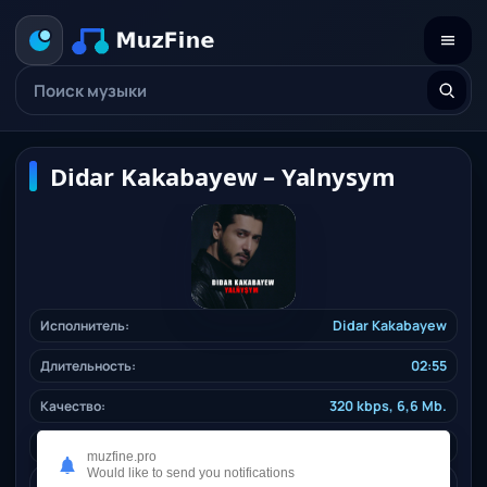
Didar Kakabayew – Yalnysym
Исполнитель:
Didar Kakabayew
Длительность:
02:55
Качество:
320 kbps, 6,6 Mb.
Жанр:
pop
/ 2024
muzfine.pro
Would like to send you notifications