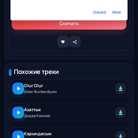
Слушать онлайн
Didar Kakabayew – Yalnysym
Discard
Allow
Скачать
Похожие треки
Olur Olur
Didar Nurberdiyew
Азаттык
Дидар Камиев
Карындасым