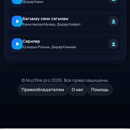
Дидар Ками
Багымау сени сагынам
Бакыткелди Мукаш, Дидар Кайрат
Серилер
Куандык Рахым, Дидар Камиев
© Muzfine.pro 2026. Все права защищены.
Правообладателям
О нас
Помощь