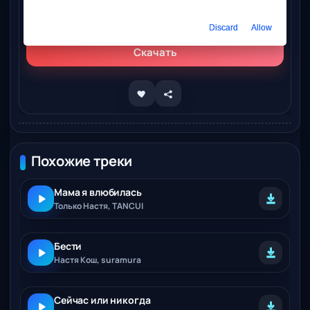
Слушать онлайн
Настя Задорожная – Когда
Discard
Allow
Скачать
Похожие треки
Мама я влюбилась
Только Настя, TANCUI
Бести
Настя Кош, suramura
Сейчас или никогда