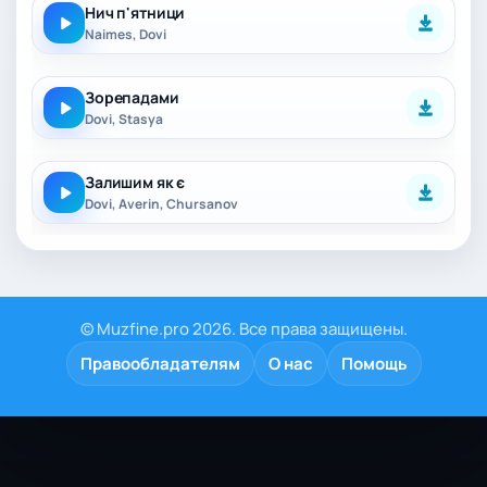
Нич п'ятници
Naimes, Dovi
Зорепадами
Dovi, Stasya
Залишим як є
Dovi, Averin, Chursanov
© Muzfine.pro 2026. Все права защищены.
Правообладателям
О нас
Помощь