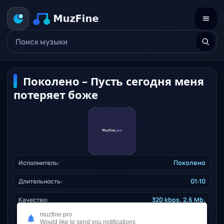
Поколено – Пусть сегодня меня
потеряет боже
Исполнитель:
Поколено
Длительность:
01:10
Качество:
320 kbps, 2,6 Mb.
muzfine.pro
Дата релиза:
27.01.2025
Would like to send you notifications