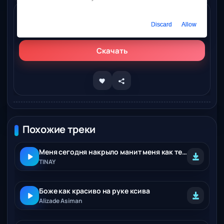
Слушать онлайн
Discard
Allow
Поколено – Пусть сегодня меня потеряет боже
Скачать
Похожие треки
Меня сегодня накрыло манит меня как текила
TINAY
Боже как красиво на руке ксива
Alizade Asiman