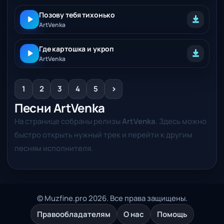
Позову тебя тихонько
ArtVenka
Где картошка и укроп
ArtVenka
>
1
2
3
4
5
Песни ArtVenka
На странице собраны релизы
ArtVenka
. Здесь можно
быстро открыть нужный трек и перейти к другим
песням исполнителя.
© Muzfine.pro 2026. Все права защищены.
Правообладателям
О нас
Помощь