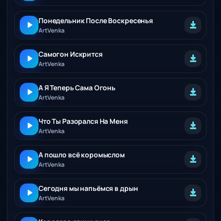
Понедельник После Воскресенья
ArtVenka
Самогон Искрится
ArtVenka
А Я Теперь Сама Огонь
ArtVenka
Что Ты Разорался На Меня
ArtVenka
А пошло всё коромыслом
ArtVenka
Сегодня мы напьёмся в дрын
ArtVenka