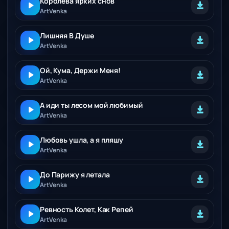
Королева ярких снов
ArtVenka
Лишняя В Душе
ArtVenka
Ой, Кума, Держи Меня!
ArtVenka
А иди ты лесом мой любимый
ArtVenka
Любовь ушла, а я пляшу
ArtVenka
До Парижу я летала
ArtVenka
Ревность Колет, Как Репей
ArtVenka