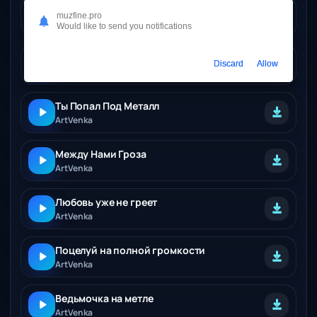
Любовь Моя Сладкая
muzfine.pro
ArtVenka
Would like to send you notifications
Грядки подождут
Discard
Allow
ArtVenka
Ты Попал Под Металл
ArtVenka
Между Нами Гроза
ArtVenka
Любовь уже не греет
ArtVenka
Поцелуй на полной громкости
ArtVenka
Ведьмочка на метле
ArtVenka