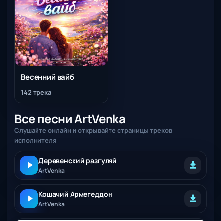
Весенний вайб
142 трека
Все песни ArtVenka
Слушайте онлайн и открывайте страницы треков
исполнителя
Деревенский разгуляй
ArtVenka
Кошачий Армегеддон
ArtVenka