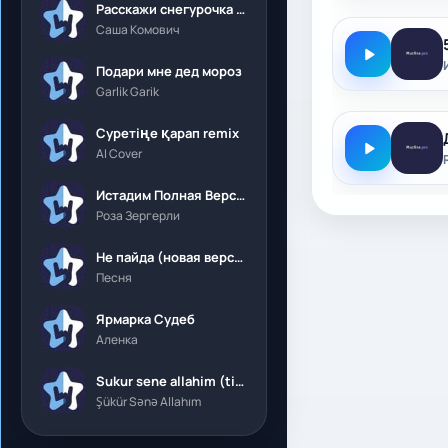
Расскажи снегурочка где была
Саша Комович
Подари мне дед мороз
Garlik Garik
Суретіңе қарап remix
AI Cover
Истадим Полная Версия
Роза Зергерли
Не пайда (новая версия)
Песня
Ярмарка Судеб
Аленка
Sukur sene allahim (tik tok)
Şükür Sənə Allahım