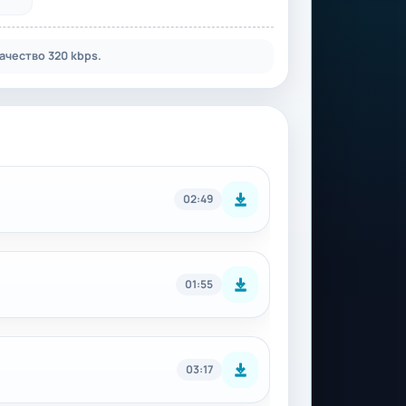
ачество 320 kbps.
02:49
01:55
03:17