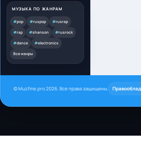
МУЗЫКА ПО ЖАНРАМ
#
pop
#
ruspop
#
rusrap
#
rap
#
shanson
#
rusrock
#
dance
#
electronics
Все жанры
© Muzfine.pro 2026. Все права защищены.
Правообла