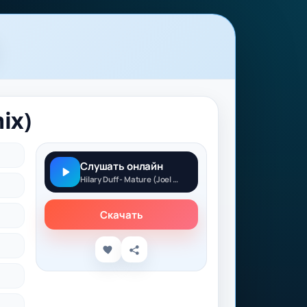
ix)
Слушать онлайн
Hilary Duff - Mature (Joel Corry Remix)
Скачать