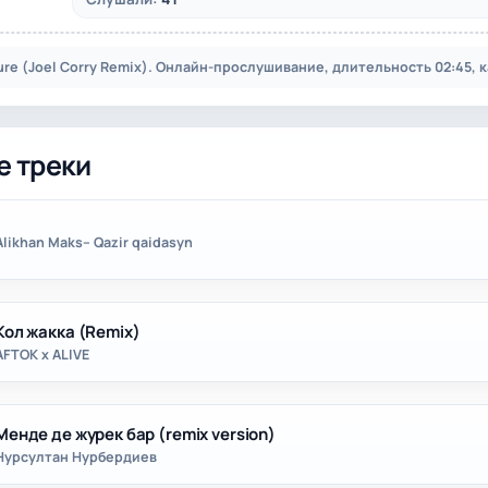
ture (Joel Corry Remix). Онлайн-прослушивание, длительность 02:45, к
е треки
Alikhan Maks– Qazir qaidasyn
Кол жакка (Remix)
AFTOK x ALIVE
Менде де журек бар (remix version)
Нурсултан Нурбердиев