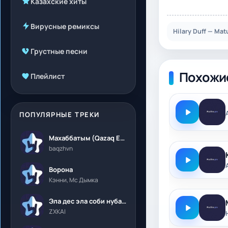
Казахские хиты
Вирусные ремиксы
Hilary Duff — Ma
Грустные песни
Похожи
Плейлист
ПОПУЛЯРНЫЕ ТРЕКИ
Махаббатым (Qazaq Edition)
baqzhvn
Ворона
Кэнни, Мс Дымка
Эла дес эла соби нубалеприсон
ZXKAI