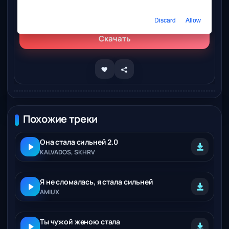
Слушать онлайн
ЛУНОВА - Стала сильней
Discard
Allow
Скачать
Похожие треки
Она стала сильней 2.0
KALVADOS, SKHRV
Я не сломалась, я стала сильней
AMIUX
Ты чужой женою стала