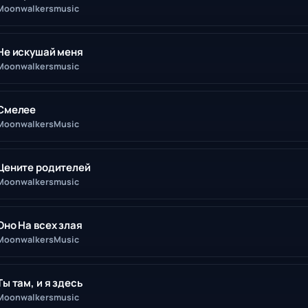
Moonwalkersmusic
Не искушай меня
Moonwalkersmusic
Смелее
MoonwalkersMusic
Цените родителей
Moonwalkersmusic
Оно На всех злая
MoonwalkersMusic
Ты там, и я здесь
Moonwalkersmusic