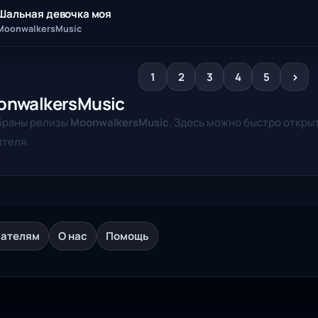
Шальная девочка моя
MoonwalkersMusic
>
1
2
3
4
5
onwalkersMusic
браны релизы
MoonwalkersMusic
. Здесь можно быстро откры
теля.
дателям
О нас
Помощь