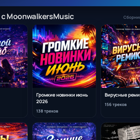
 с MoonwalkersMusic
Сборник
Громкие новинки июнь
Вирусные рем
2026
156 треков
138 треков