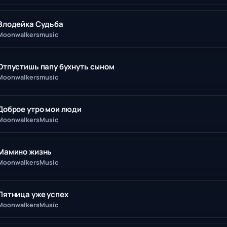
Злодейка Судьба
Moonwalkersmusic
Отпустишь папу бухнуть сыном
Moonwalkersmusic
Доброе утро мои люди
MoonwalkersMusic
Мамино жизнь
MoonwalkersMusic
Пятница уже успех
MoonwalkersMusic