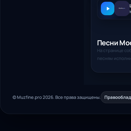
Песни Mo
На странице со
песням исполни
© Muzfine.pro 2026. Все права защищены.
Правообла