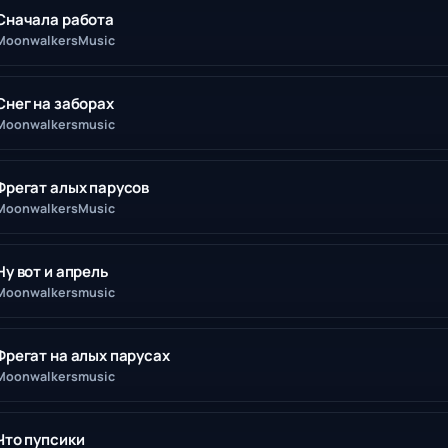
Сначала работа
MoonwalkersMusic
Снег на заборах
Moonwalkersmusic
Фрегат алых парусов
MoonwalkersMusic
Ну вот и апрель
Moonwalkersmusic
Фрегат на алых парусах
Moonwalkersmusic
Что пупсики