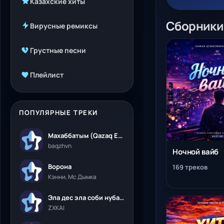
Казахские хиты
Сборники
Вирусные ремиксы
Грустные песни
Плейлист
ПОПУЛЯРНЫЕ ТРЕКИ
Махаббатым (Qazaq Edition)
baqzhvn
Ночной вайб
Ворона
169 треков
Кэнни, Мс Дымка
Эла дес эла соби нубалеприсон
ZXKAI