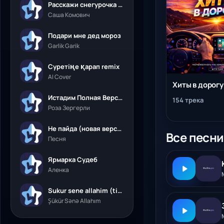
Расскажи снегурочка где была
Саша Комович
Подари мне дед мороз
Garlik Garik
Суретіңе қарап remix
AI Cover
Хиты в дорогу
Истадим Полная Версия
154 трека
Роза Зергерли
Не пайда (новая версия)
Все песн
Песня
Ярмарка Судеб
Аленка
Sukur sene allahim (tik tok)
Şükür Sənə Allahım