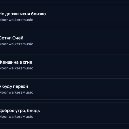
Не держи меня близко
Moonwalkersmusic
Сотни Очей
Moonwalkersmusic
Женщина в огне
Moonwalkersmusic
Я буду первой
MoonwalkersMusic
Доброе утро, блядь
MoonwalkersMusic