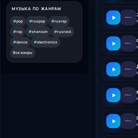
МУЗЫКА ПО ЖАНРАМ
#
pop
#
ruspop
#
rusrap
#
rap
#
shanson
#
rusrock
#
dance
#
electronics
Все жанры