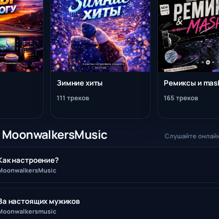
Зимние хиты
Ремиксы и mas
111 треков
165 треков
и MoonwalkersMusic
Слушайте онлайн
Как настроение?
MoonwalkersMusic
За настоящих мужиков
Moonwalkersmusic