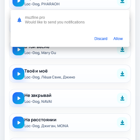
Loc–Dog, PHARAOH
muzfine.pro
16/36 (Новый альбом 2025)
Would like to send you notifications
Loc–Dog
Discard
Allow
В той весне
Loc–Dog, Mary Gu
Твоё и моё
Loc–Dog, Лёша Свик, Джино
Не закрывай
Loc–Dog, NAVAI
На расстоянии
Loc–Dog, Джиган, MONA