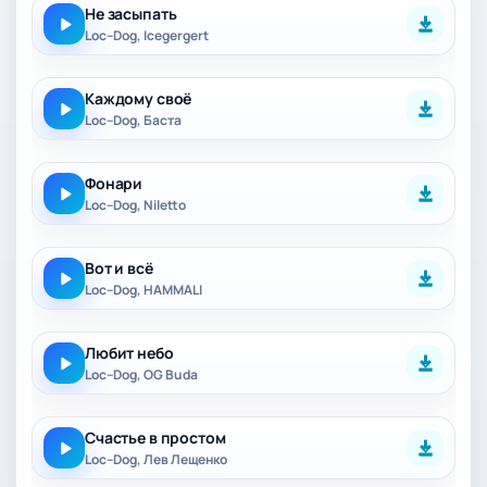
Не засыпать
Loc–Dog, Icegergert
Каждому своё
Loc–Dog, Баста
Фонари
Loc–Dog, Niletto
Вот и всё
Loc–Dog, HAMMALI
Любит небо
Loc–Dog, OG Buda
Счастье в простом
Loc–Dog, Лев Лещенко