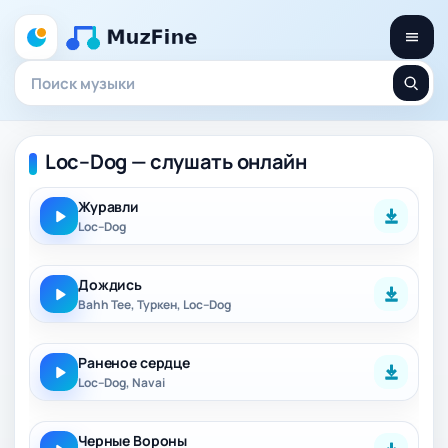
Loc–Dog — слушать онлайн
Журавли
Loc–Dog
Дождись
Bahh Tee, Туркен, Loc–Dog
Раненое сердце
Loc–Dog, Navai
Черные Вороны