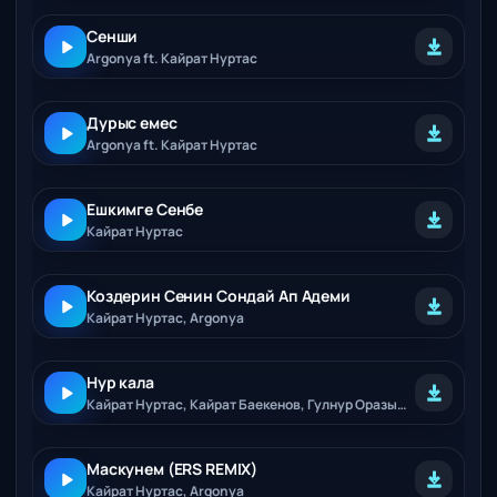
Сенши
Argonya ft. Кайрат Нуртас
Дурыс емес
Argonya ft. Кайрат Нуртас
Ешкимге Сенбе
Кайрат Нуртас
Коздерин Сенин Сондай Ап Адеми
Кайрат Нуртас, Argonya
Нур кала
Кайрат Нуртас, Кайрат Баекенов, Гулнур Оразымбетова, Алтынай Жорабаева
Маскунем (ERS REMIX)
Кайрат Нуртас, Argonya