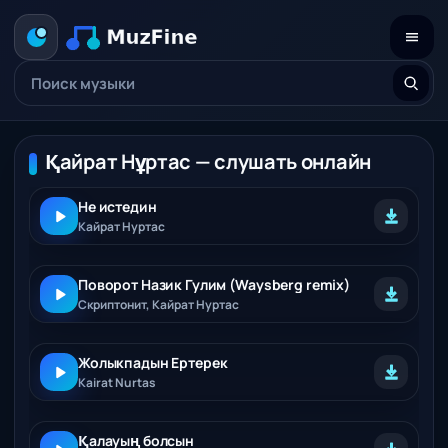
Қайрат Нұртас — слушать онлайн
Не истедин
Кайрат Нуртас
Поворот Назик Гулим (Waysberg remix)
Скриптонит, Кайрат Нуртас
Жолыкпадын Ертерек
Kairat Nurtas
Қалауың болсын