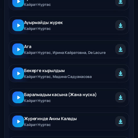
Кайрат Нуртас
Ауырмайды журек
Кайрат Нуртас
Ага
Кайрат Нуртас, Ирина Кайратовна, De Lacure
Бекерге кырылдым
Кайрат Нуртас, Мадина Садуакасова
Баралмадым касына (Жана нуска)
Кайрат Нуртас
Журегинде Аним Калады
Кайрат Нуртас