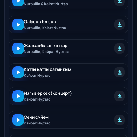
Nurbullin & Kairat Nurtas
Qalauyn bolsyn
Nurbullin, Kairat Nurtas
Жолданбаган хаттар
Nurbullin, Кайрат Нуртас
Катты катты сагындым
Кайрат Нуртас
Нагыз еркек (Концерт)
Кайрат Нуртас
Сени суйем
Кайрат Нуртас