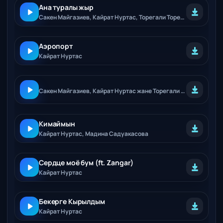
Ана туралы жыр
Сакен Майгазиев, Кайрат Нуртас, Торегали Тореали
Аэропорт
Кайрат Нуртас
Сакен Майгазиев, Кайрат Нуртас жане Торегали Тореалиден мерекелик тарту!
Кимаймын
Кайрат Нуртас, Мадина Садуакасова
Сердце моё бум (ft. Zangar)
Кайрат Нуртас
Бекерге Кырылдым
Кайрат Нуртас