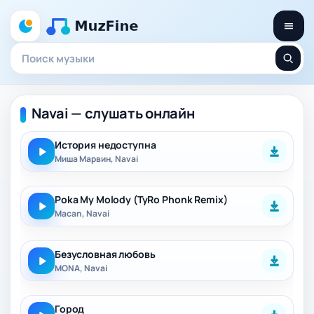
Navai — слушать онлайн
История недоступна
Миша Марвин, Navai
Poka My Molody (TyRo Phonk Remix)
Macan, Navai
Безусловная любовь
MONA, Navai
Город