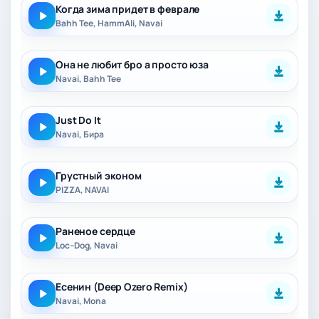
Когда зима придет в феврале
Bahh Tee, HammAli, Navai
Она не любит бро а просто юза
Navai, Bahh Tee
Just Do It
Navai, Бира
Грустный эконом
PIZZA, NAVAI
Раненое сердце
Loc–Dog, Navai
Есенин (Deep Ozero Remix)
Navai, Mona