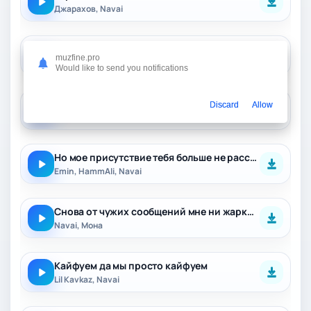
Джарахов, Navai
Ты позвонишь ночью и скажешь мне не смогла заменить
muzfine.pro
HammAli, Navai
Would like to send you notifications
А я озорной гуляка и мне всё до фени
Discard
Allow
Navai, Mona
Но мое присутствие тебя больше не расстроит
Emin, HammAli, Navai
Снова от чужих сообщений мне ни жарко ни холодно
Navai, Мона
Кайфуем да мы просто кайфуем
Lil Kavkaz, Navai